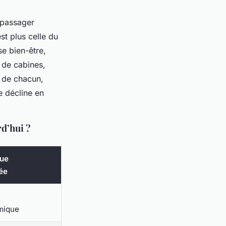
 passager
st plus celle du
e bien-être,
e de cabines,
é de chacun,
e décline en
rd’hui ?
ue
ée
mique