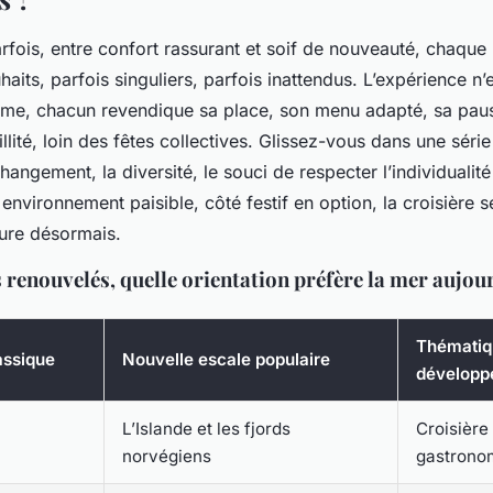
rfois, entre confort rassurant et soif de nouveauté, chaque
aits, parfois singuliers, parfois inattendus. L’expérience n’e
e, chacun revendique sa place, son menu adapté, sa paus
lité, loin des fêtes collectives. Glissez-vous dans une séri
hangement, la diversité, le souci de respecter l’individualit
nvironnement paisible, côté festif en option, la croisière s
ure désormais.
s renouvelés, quelle orientation préfère la mer aujou
Thématiq
assique
Nouvelle escale populaire
développ
L’Islande et les fjords
Croisière
norvégiens
gastrono