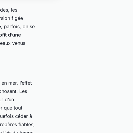
des, les
rsion figée
, parfois, on se
ofit d’une
uveaux venus
n mer, l’effet
phosent. Les
ur d’un
r que tout
lquefois céder à
 repères fiables,
 l’air du temps,