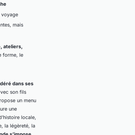
che
u voyage
ntes, mais
 ateliers,
 forme, le
idéré dans ses
avec son fils
 propose un menu
oure une
’histoire locale,
, la légèreté, la
ande s’impose,