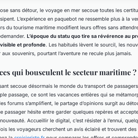
ose sans détour, le voyage en mer secoue toutes les certitu
sipent. L’expérience en paquebot ne ressemble plus à la ve
urs du tourisme maritime modifient leurs offres sans attendre
redemander.
L’époque du statu quo tire sa révérence au pr
visible et profonde
. Les habitués lèvent le sourcil, les no
er aux souvenirs, pourtant l’aventure ne recule plus jamais.
ces qui bousculent le secteur maritime ?
sant secoue désormais le monde du transport de passagers e
imple passage, ce sont les vacances entières qui se métamor
les forums s’amplifient, le partage d’opinions surgit au déto
 passager hésite entre garder quelques repères et accepte
ouveauté. Accueillir le digital, c’est résister à l’ennui, que
rfois les voyageurs cherchent un avis éclairé et trouvent des
chez la
croisieriste.fr
pour comparer les offres et comprendre