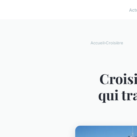
Act
Accueil
›
Croisière
Croisi
qui t