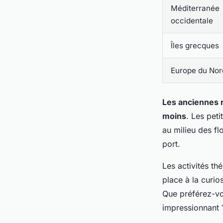
Méditerranée
occidentale
Îles grecques
Europe du Nor
Les anciennes r
moins
. Les peti
au milieu des fl
port.
Les activités th
place à la curio
Que préférez-vo
impressionnant ?