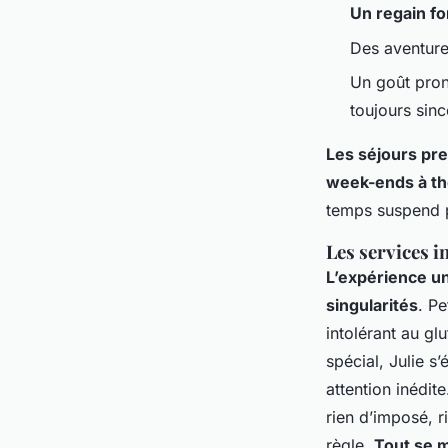
Un regain fo
Des aventure
Un goût pron
toujours sinc
Les séjours pren
week-ends à thè
temps suspend p
Les services i
L’expérience un
singularités
. Pe
intolérant au gl
spécial, Julie s
attention inédit
rien d’imposé, r
règle.
Tout se m