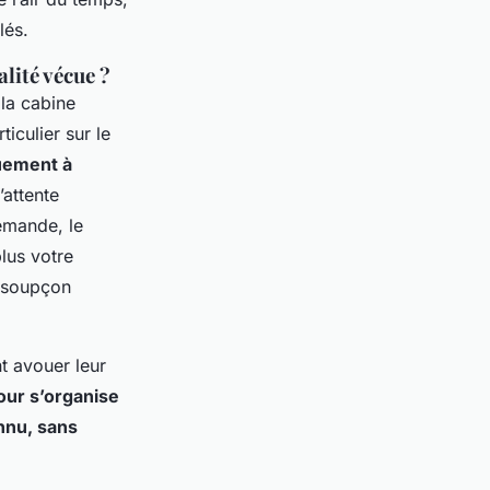
lés.
lité vécue ?
 la cabine
ticulier sur le
quement à
’attente
demande, le
lus votre
, soupçon
nt avouer leur
jour s’organise
onnu, sans