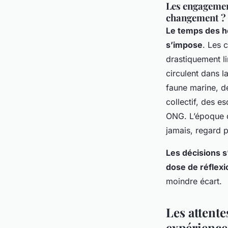
Les engagement
changement ?
Le temps des hé
s’impose
. Les 
drastiquement li
circulent dans l
faune marine, de
collectif, des e
ONG.
L’époque 
jamais, regard p
Les décisions s
dose de réflex
moindre écart.
Les attente
expérience