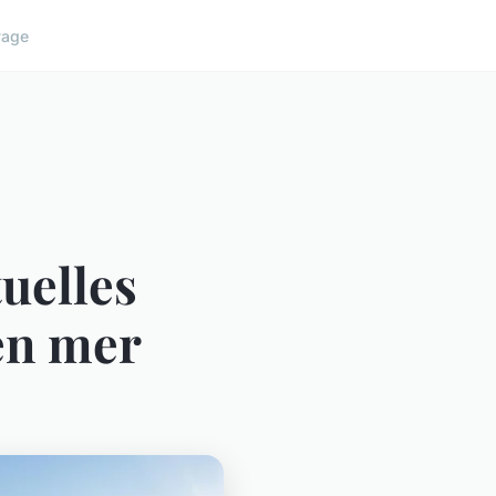
yage
tuelles
en mer