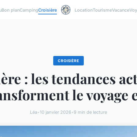
u
Bon plan
Camping
Croisière
Location
Tourisme
Vacance
Vo
CROISIÈRE
ère : les tendances ac
ransforment le voyage 
Léa
•
10 janvier 2026
•
9 min de lecture