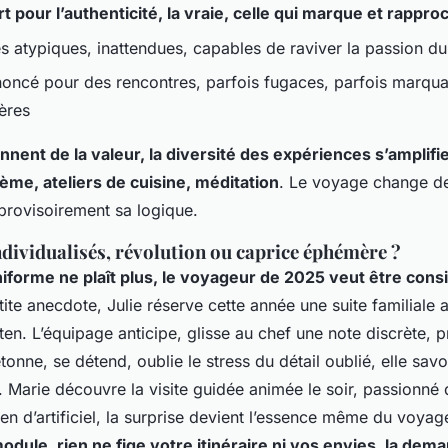
rt pour l’authenticité, la vraie, celle qui marque et rappro
s atypiques, inattendues, capables de raviver la passion d
oncé pour des rencontres, parfois fugaces, parfois marqua
ères
nent de la valeur, la diversité des expériences s’amplifie,
me, ateliers de cuisine, méditation
. Le voyage change de
rovisoirement sa logique.
ndividualisés, révolution ou caprice éphémère ?
iforme ne plaît plus, le voyageur de 2025 veut être cons
tite anecdote, Julie réserve cette année une suite familiale 
uten. L’équipage anticipe, glisse au chef une note discrète,
’étonne, se détend, oublie le stress du détail oublié, elle sav
e. Marie découvre la visite guidée animée le soir, passionné d
ien d’artificiel, la surprise devient l’essence même du voyage
odule, rien ne fige votre itinéraire ni vos envies, la dem