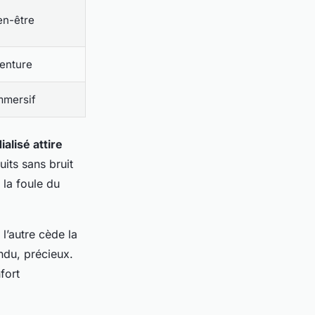
en-être
enture
mmersif
alisé attire
uits sans bruit
 la foule du
l’autre cède la
endu, précieux.
fort