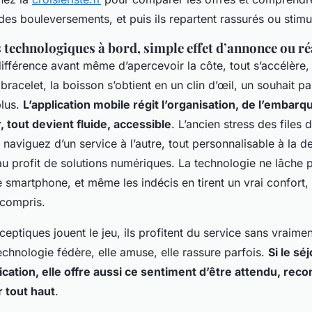
es bouleversements, et puis ils repartent rassurés ou stimu
 technologiques à bord, simple effet d’annonce ou réa
ifférence avant même d’apercevoir la côte, tout s’accélère,
racelet, la boisson s’obtient en un clin d’œil, un souhait par
plus.
L’application mobile régit l’organisation, de l’embar
ir, tout devient fluide, accessible
. L’ancien stress des files d
 naviguez d’un service à l’autre, tout personnalisable à la 
au profit de solutions numériques
. La technologie ne lâche p
e smartphone, et même les indécis en tirent un vrai confort
compris.
eptiques jouent le jeu, ils profitent du service sans vraime
echnologie fédère, elle amuse, elle rassure parfois.
Si le sé
lication, elle offre aussi ce sentiment d’être attendu, rec
 tout haut
.