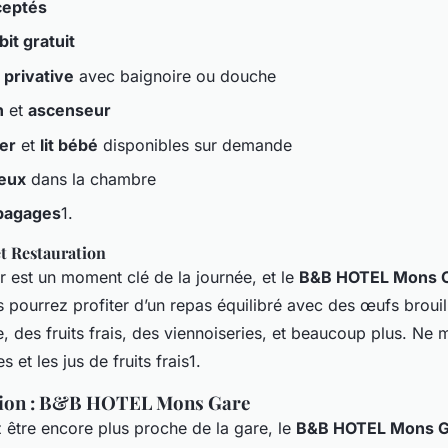
ceptés
it gratuit
 privative
avec baignoire ou douche
n
et
ascenseur
er
et
lit bébé
disponibles sur demande
eux
dans la chambre
bagages
1.
t Restauration
r est un moment clé de la journée, et le
B&B HOTEL Mons 
 pourrez profiter d’un repas équilibré avec des œufs brouil
e, des fruits frais, des viennoiseries, et beaucoup plus. Ne
 et les jus de fruits frais1.
tion : B&B HOTEL Mons Gare
 être encore plus proche de la gare, le
B&B HOTEL Mons G