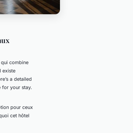
aux
l qui combine
l existe
re’s a detailed
 for your stay.
ption pour ceux
quoi cet hôtel