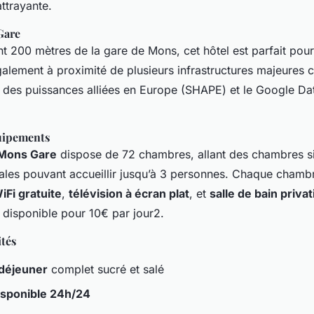
attrayante.
Gare
nt 200 mètres de la gare de Mons, cet hôtel est parfait pou
 également à proximité de plusieurs infrastructures majeure
l des puissances alliées en Europe (SHAPE) et le Google Da
uipements
Mons Gare
dispose de 72 chambres, allant des chambres s
ales pouvant accueillir jusqu’à 3 personnes. Chaque chamb
Fi gratuite
,
télévision à écran plat
, et
salle de bain privat
 disponible pour 10€ par jour2.
ités
-déjeuner
complet sucré et salé
isponible 24h/24