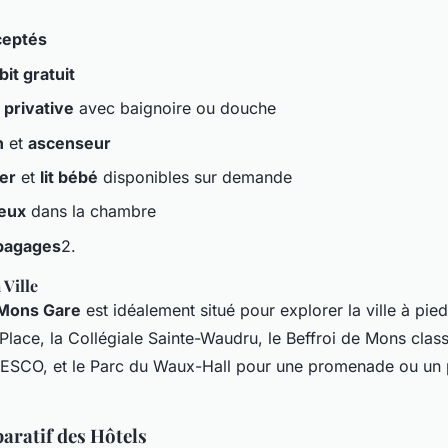
ceptés
it gratuit
 privative
avec baignoire ou douche
n
et
ascenseur
er
et
lit bébé
disponibles sur demande
eux
dans la chambre
bagages
2.
 Ville
Mons Gare
est idéalement situé pour explorer la ville à pie
-Place, la Collégiale Sainte-Waudru, le Beffroi de Mons clas
ESCO, et le Parc du Waux-Hall pour une promenade ou un 
ratif des Hôtels