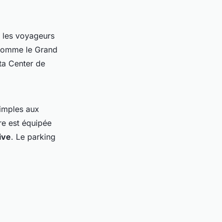
r les voyageurs
s comme le Grand
ta Center de
imples aux
re est équipée
ive
. Le parking