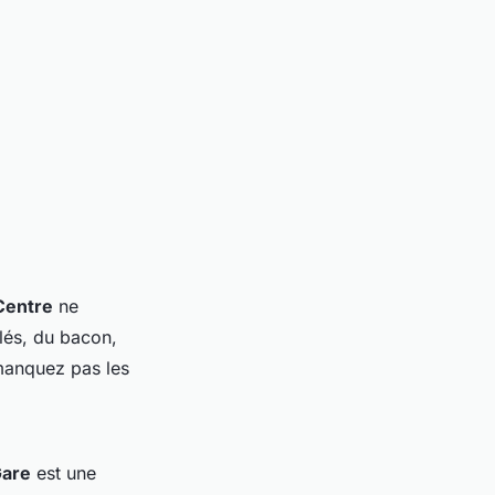
Centre
ne
lés, du bacon,
 manquez pas les
are
est une