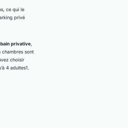
, ce qui le
arking privé
 bain privative
,
s chambres sont
uvez choisir
’à 4 adultes1.