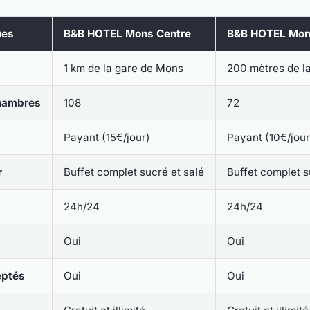
ues
B&B HOTEL Mons Centre
B&B HOTEL Mon
1 km de la gare de Mons
200 mètres de l
hambres
108
72
Payant (15€/jour)
Payant (10€/jour
r
Buffet complet sucré et salé
Buffet complet s
24h/24
24h/24
Oui
Oui
eptés
Oui
Oui