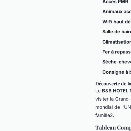
Accès PMR
Animaux ac
WiFi haut déb
Salle de bain
Climatisatio
Fer à repass
Sèche-chev
Consigne à 
Découverte de la
Le
B&B HOTEL 
visiter la Grand
mondial de l'UN
famille2.
Tableau Compa