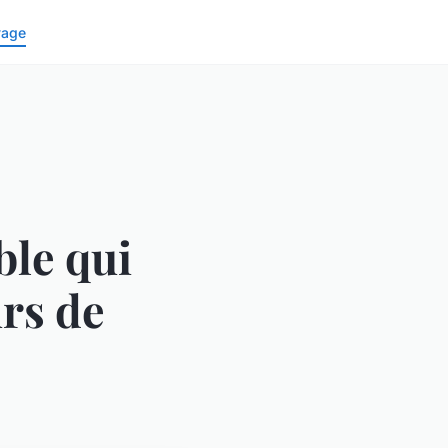
yage
ble qui
rs de