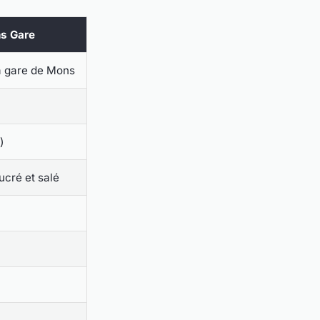
s Gare
a gare de Mons
)
ucré et salé