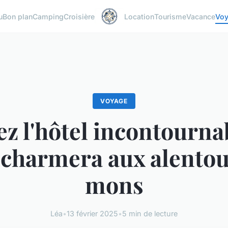
u
Bon plan
Camping
Croisière
Location
Tourisme
Vacance
Vo
VOYAGE
z l'hôtel incontourna
 charmera aux alentou
mons
Léa
•
13 février 2025
•
5 min de lecture