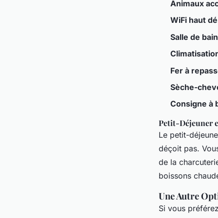
Animaux ac
WiFi haut déb
Salle de bain
Climatisatio
Fer à repass
Sèche-chev
Consigne à 
Petit-Déjeuner e
Le petit-déjeune
déçoit pas. Vous
de la charcuteri
boissons chaudes
Une Autre Op
Si vous préférez