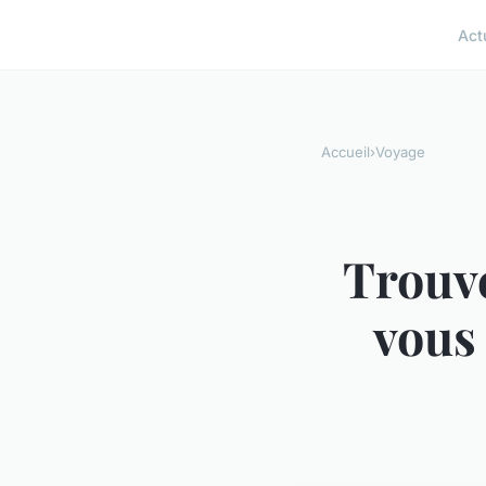
Act
Accueil
›
Voyage
Trouve
vous