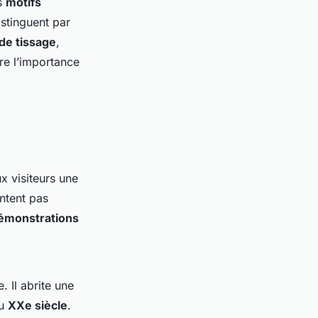
s
motifs
stinguent par
 de tissage
,
re l’importance
ux visiteurs une
ntent pas
émonstrations
 Il abrite une
u
XXe siècle
.