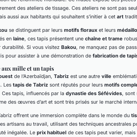
rement des ateliers de tissage. Ces ateliers ne sont pas se
ais aussi aux habitants qui souhaitent s’initier à cet
art
tradit
kou
se distinguent par leurs
motifs floraux
et leurs
médaill
ués en
laine
, ces tapis présentent une
chaîne et trame
robus
 durabilité. Si vous visitez
Bakou
, ne manquez pas de pass
is pour assister à une démonstration de
fabrication de tapi
e aux mille et un tapis
ouest
de l’Azerbaïdjan,
Tabriz
est une autre
ville
emblémati
s
. Les
tapis de Tabriz
sont réputés pour leurs
motifs compl
 Ces tapis, influencés par la
dynastie des Séfévides
, sont
 des œuvres d’art et sont très prisés sur le marché interna
 Tabriz offrent une immersion complète dans le monde du
ti
es artisans au travail, utilisant des techniques ancestrales 
té inégalée. Le
prix habituel
de ces tapis peut varier, mais 