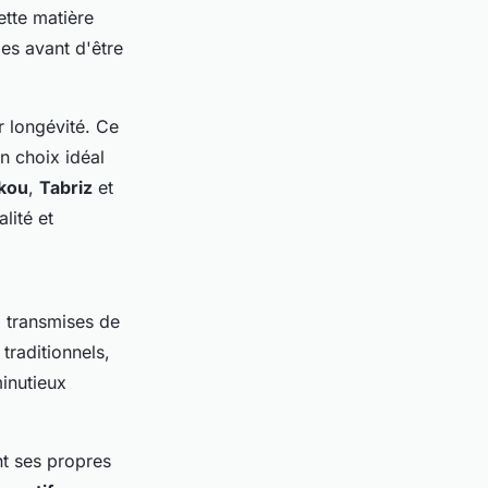
ette matière
les avant d'être
r longévité. Ce
un choix idéal
kou
,
Tabriz
et
alité et
, transmises de
 traditionnels,
inutieux
t ses propres