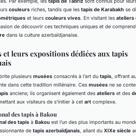
les. Par exemple, les
tapis de Tabriz
sont connus pour leur
eurs
couleurs
riches, tandis que les
tapis de Karabakh
se di
ométriques
et leurs
couleurs vives
. En visitant les
ateliers
casion de découvrir ces techniques uniques et de comprend
ire
dans la culture azerbaïdjanaise.
et leurs expositions dédiées aux tapis
nais
rite plusieurs
musées
consacrés à l’art du
tapis
, offrant a
te dans cette tradition millénaire. Ces
musées
ne se conte
apis
anciens; ils organisent également des
ateliers
et des
d
mettant aux visiteurs de s’initier à cet
art
complexe.
onal des tapis à Bakou
al des tapis
à
Bakou
est l’un des plus importants au monde.
essionnante de
tapis azerbaïdjanais
, allant du
XIXe siècle
a