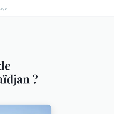
yage
 de
aïdjan ?