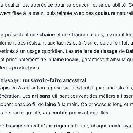
rticulier, est appréciée pour sa douceur et sa durabilité. C
vent filée à la main, puis teintée avec des
couleurs
naturel
ne
présentent une
chaine
et une
trame
solides, assurant leu
lement très résistant aux taches et à l’usure, ce qui en fait 
stinés à un usage quotidien. Les
ateliers de tissage
de
Ba
ent principalement de la
laine locale
, garantissant ainsi la qu
 leurs productions.
tissage : un savoir-faire ancestral
tapis
en Azerbaïdjan repose sur des techniques ancestrales
énération. Les
artisans
utilisent souvent des métiers à tisser
 nouent chaque fil de
laine
à la main. Ce processus long et m
is
de haute qualité, aux
motifs
précis et détaillés.
 de
tissage
varient d’une
région
à l’autre, chaque
école
ayan