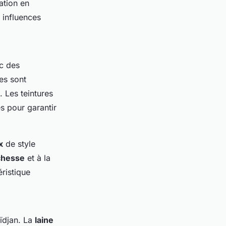
ation en
s influences
ec des
ées sont
. Les teintures
s pour garantir
x
de style
chesse
et à la
ristique
ïdjan. La
laine