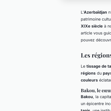
L’
Azerbaïdjan
n’
patrimoine cultu
XIXe siècle
à no
article vous gui
pouvez découvri
Les régions
Le
tissage de t
régions
du
pay
couleurs
éclatan
Bakou, le cœur
Bakou
, la capi
un épicentre in
tapis
, une inst