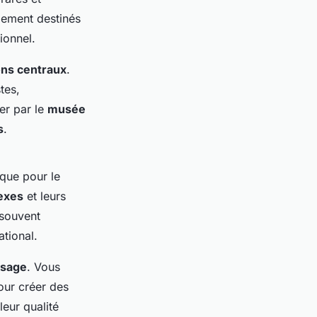
ulement destinés
ionnel.
ons centraux
.
tes,
er par le
musée
s
.
que pour le
exes
et leurs
 souvent
tional.
ssage
. Vous
pour créer des
leur qualité