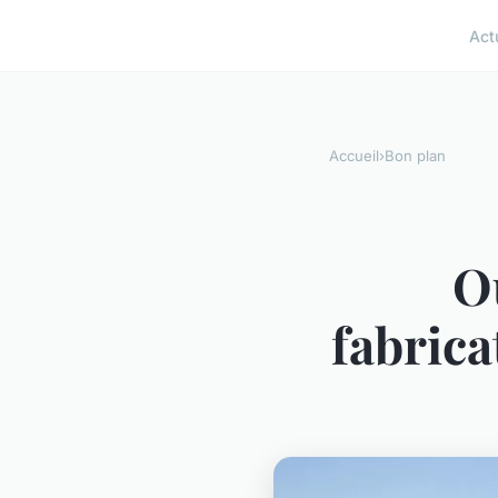
Act
Accueil
›
Bon plan
Où
fabrica