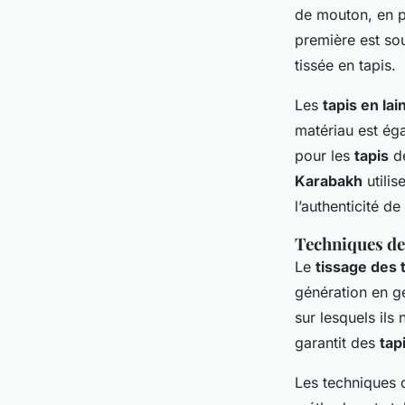
de mouton, en pa
première est sou
tissée en tapis.
Les
tapis en lai
matériau est éga
pour les
tapis
de
Karabakh
utilis
l’authenticité de
Techniques de 
Le
tissage des 
génération en g
sur lesquels ils
garantit des
tap
Les techniques