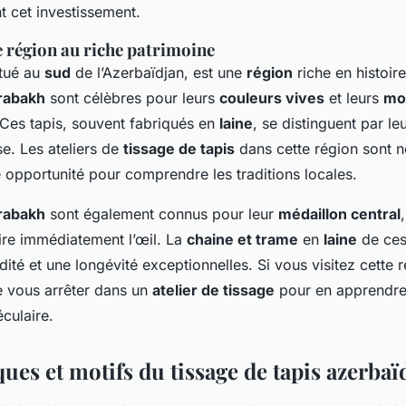
nt cet investissement.
 région au riche patrimoine
itué au
sud
de l’Azerbaïdjan, est une
région
riche en histoire
arabakh
sont célèbres pour leurs
couleurs vives
et leurs
mot
 Ces tapis, souvent fabriqués en
laine
, se distinguent par le
se. Les ateliers de
tissage de tapis
dans cette région sont 
e opportunité pour comprendre les traditions locales.
arabakh
sont également connus pour leur
médaillon central
tire immédiatement l’œil. La
chaine et trame
en
laine
de ces 
dité et une longévité exceptionnelles. Si vous visitez cette 
 vous arrêter dans un
atelier de tissage
pour en apprendre
éculaire.
ues et motifs du tissage de tapis azerbaï