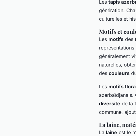
Les
tapis azerb
génération. Ch
culturelles et h
Motifs et coule
Les
motifs
des
représentations
généralement viv
naturelles, obt
des
couleurs
du
Les
motifs flor
azerbaïdjanais.
diversité
de la 
commune, ajouta
La laine, maté
La
laine
est le m