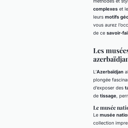
méthodes et sty
complexes
et l
leurs
motifs gé
vous aurez l’oc
de ce
savoir-fa
Les musées 
azerbaïdja
L’
Azerbaïdjan
ab
plongée fascinan
d’exposer des
t
de
tissage
, per
Le musée nati
Le
musée nation
collection impr