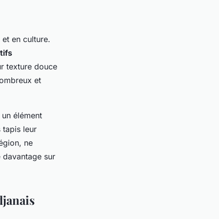
 et en culture.
ifs
ur texture douce
nombreux et
, un élément
tapis leur
région, ne
 davantage sur
djanais