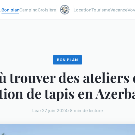
u
Bon plan
Camping
Croisière
Location
Tourisme
Vacance
Vo
BON PLAN
 trouver des ateliers
tion de tapis en Azerb
Léa
•
27 juin 2024
•
8 min de lecture