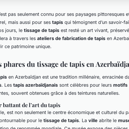
est pas seulement connu pour ses paysages pittoresques et
rel, mais aussi pour ses
tapis
qui témoignent d’un savoir-fai
s jours, le
tissage de tapis
est resté un art vivant, préserv
dera à travers les
ateliers de fabrication de tapis
en Azerbaï
r ce patrimoine unique.
 phares du tissage de tapis en Azerbaïdj
apis
en Azerbaïdjan est une tradition millénaire, enracinée d
s
. Les
tapis azerbaïdjanais
sont célèbres pour leurs
motifs
tes, souvent obtenues grâce à des teintures naturelles.
 battant de l’art du tapis
tale, est non seulement le centre économique et culturel du 
contournable pour le
tissage de tapis
. La
ville
abrite le
musé
itution de renommée mondiale. Ce musée expose des pièces 