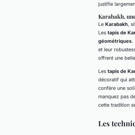
justifie largeme
Karabakh, une
Le
Karabakh
, s
Les
tapis de K
géométriques
.
et leur robustes
offrent une bell
Les
tapis de K
décoratif qui at
confère une soli
manquez pas de
cette tradition s
Les techniq