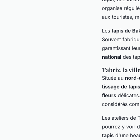
organise réguliè
aux touristes, m
Les
tapis de Ba
Souvent fabriq
garantissant leur
national
des tap
Tabriz, la vill
Située au
nord-
tissage de tapi
fleurs
délicates.
considérés comme
Les ateliers de
pourrez y voir d
tapis
d'une beau