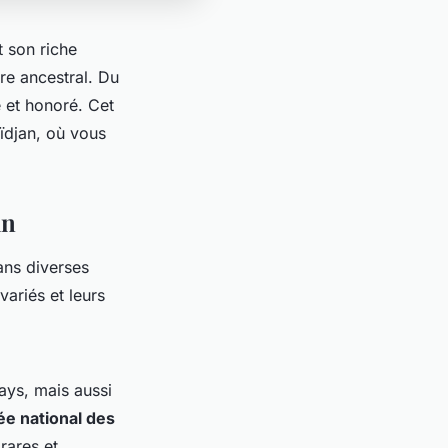
 son riche
re ancestral. Du
é et honoré. Cet
djan, où vous
an
ans diverses
variés et leurs
pays, mais aussi
e national des
rares et