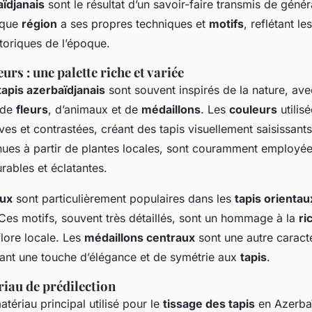
aïdjanais
sont le résultat d’un savoir-faire transmis de génér
aque
région
a ses propres techniques et
motifs
, reflétant le
istoriques de l’époque.
urs : une palette riche et variée
tapis azerbaïdjanais
sont souvent inspirés de la nature, av
 de
fleurs
, d’animaux et de
médaillons
. Les
couleurs
utilis
es et contrastées, créant des tapis visuellement saisissants
enues à partir de plantes locales, sont couramment employée
rables et éclatantes.
aux
sont particulièrement populaires dans les
tapis orientau
 Ces motifs, souvent très détaillés, sont un hommage à la
ri
flore locale. Les
médaillons centraux
sont une autre caracté
nt une touche d’élégance et de symétrie aux
tapis
.
riau de prédilection
atériau principal utilisé pour le
tissage des tapis
en Azerba